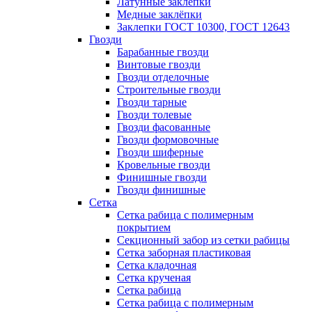
Латунные заклепки
Медные заклёпки
Заклепки ГОСТ 10300, ГОСТ 12643
Гвозди
Барабанные гвозди
Винтовые гвозди
Гвозди отделочные
Строительные гвозди
Гвозди тарные
Гвозди толевые
Гвозди фасованные
Гвозди формовочные
Гвозди шиферные
Кровельные гвозди
Финишные гвозди
Гвозди финишные
Сетка
Сетка рабица с полимерным
покрытием
Секционный забор из сетки рабицы
Сетка заборная пластиковая
Сетка кладочная
Сетка крученая
Сетка рабица
Сетка рабица с полимерным