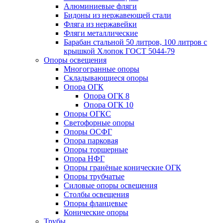
Алюминиевые фляги
Бидоны из нержавеющей стали
Фляга из нержавейки
Фляги металлические
Барабан стальной 50 литров, 100 литров с
крышкой Хлопок ГОСТ 5044-79
Опоры освещения
Многогранные опоры
Складывающиеся опоры
Опора ОГК
Опора ОГК 8
Опора ОГК 10
Опоры ОГКС
Светофорные опоры
Опоры ОСФГ
Опора парковая
Опоры торшерные
Опора НФГ
Опоры гранёные конические ОГК
Опоры трубчатые
Силовые опоры освещения
Столбы освещения
Опоры фланцевые
Конические опоры
Трубы