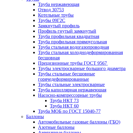
Труба нержавеющая
Отвод 30753
Котельные трубы
Трубы 09Г2С
Замкнутый профиль
Профиль гнутый замкнутый
Труба профильная квадратная
Труба профильная прямоугольная
Труба стальная водогазопроводная
Труба стальная холоднодеформированная
бесшовная
Прецизионные трубы ГОСТ 9567
Трубы электросварные большого диаметра
Трубы стальные бесшовные
горячедеформированные
Трубы стальные электросварные
Труба капиллярная нержавеющая
Насосно-компрессорные трубы
Труба НКТ 73
Труба НКТ 60
Труба МОБ по ГОСТ 15040-77
Баллоны
Автомобильные газовые баллоны (ГБО)
Азотные баллоны
Аммиачные баллоны