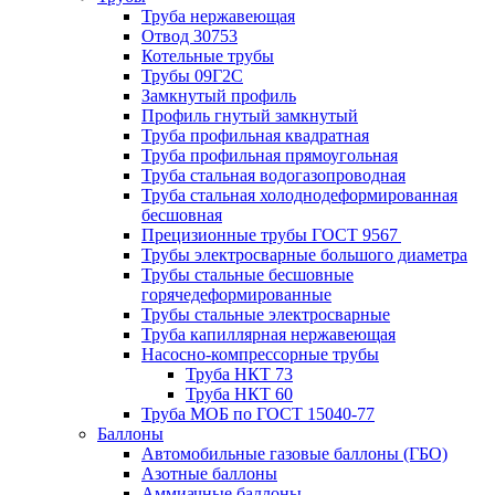
Труба нержавеющая
Отвод 30753
Котельные трубы
Трубы 09Г2С
Замкнутый профиль
Профиль гнутый замкнутый
Труба профильная квадратная
Труба профильная прямоугольная
Труба стальная водогазопроводная
Труба стальная холоднодеформированная
бесшовная
Прецизионные трубы ГОСТ 9567
Трубы электросварные большого диаметра
Трубы стальные бесшовные
горячедеформированные
Трубы стальные электросварные
Труба капиллярная нержавеющая
Насосно-компрессорные трубы
Труба НКТ 73
Труба НКТ 60
Труба МОБ по ГОСТ 15040-77
Баллоны
Автомобильные газовые баллоны (ГБО)
Азотные баллоны
Аммиачные баллоны