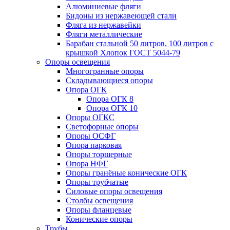
Алюминиевые фляги
Бидоны из нержавеющей стали
Фляга из нержавейки
Фляги металлические
Барабан стальной 50 литров, 100 литров с
крышкой Хлопок ГОСТ 5044-79
Опоры освещения
Многогранные опоры
Складывающиеся опоры
Опора ОГК
Опора ОГК 8
Опора ОГК 10
Опоры ОГКС
Светофорные опоры
Опоры ОСФГ
Опора парковая
Опоры торшерные
Опора НФГ
Опоры гранёные конические ОГК
Опоры трубчатые
Силовые опоры освещения
Столбы освещения
Опоры фланцевые
Конические опоры
Трубы