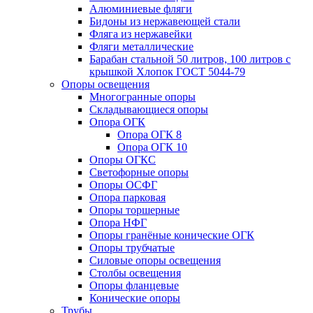
Алюминиевые фляги
Бидоны из нержавеющей стали
Фляга из нержавейки
Фляги металлические
Барабан стальной 50 литров, 100 литров с
крышкой Хлопок ГОСТ 5044-79
Опоры освещения
Многогранные опоры
Складывающиеся опоры
Опора ОГК
Опора ОГК 8
Опора ОГК 10
Опоры ОГКС
Светофорные опоры
Опоры ОСФГ
Опора парковая
Опоры торшерные
Опора НФГ
Опоры гранёные конические ОГК
Опоры трубчатые
Силовые опоры освещения
Столбы освещения
Опоры фланцевые
Конические опоры
Трубы