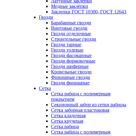
Латунные заклепки
Медные заклёпки
Заклепки ГОСТ 10300, ГОСТ 12643
Гвозди
Барабанные гвозди
Винтовые гвозди
Гвозди отделочные
Строительные гвозди
Гвозди тарные
Гвозди толевые
Гвозди фасованные
Гвозди формовочные
Гвозди шиферные
Кровельные гвозди
Финишные гвозди
Гвозди финишные
Сетка
Сетка рабица с полимерным
покрытием
Секционный забор из сетки рабицы
Сетка заборная пластиковая
Сетка кладочная
Сетка крученая
Сетка рабица
Сетка рабица с полимерным