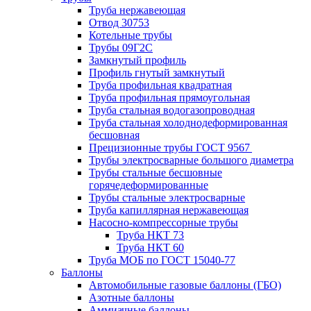
Труба нержавеющая
Отвод 30753
Котельные трубы
Трубы 09Г2С
Замкнутый профиль
Профиль гнутый замкнутый
Труба профильная квадратная
Труба профильная прямоугольная
Труба стальная водогазопроводная
Труба стальная холоднодеформированная
бесшовная
Прецизионные трубы ГОСТ 9567
Трубы электросварные большого диаметра
Трубы стальные бесшовные
горячедеформированные
Трубы стальные электросварные
Труба капиллярная нержавеющая
Насосно-компрессорные трубы
Труба НКТ 73
Труба НКТ 60
Труба МОБ по ГОСТ 15040-77
Баллоны
Автомобильные газовые баллоны (ГБО)
Азотные баллоны
Аммиачные баллоны