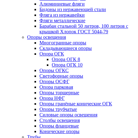
Алюминиевые фляги
Бидоны из нержавеющей стали
Фляга из нержавейки
Фляги металлические
Барабан стальной 50 литров, 100 литров с
крышкой Хлопок ГОСТ 5044-79
Опоры освещения
Многогранные опоры
Складывающиеся опоры
Опора ОГК
Опора ОГК 8
Опора ОГК 10
Опоры ОГКС
Светофорные опоры
Опоры ОСФГ
Опора парковая
Опоры торшерные
Опора НФГ
Опоры гранёные конические ОГК
Опоры трубчатые
Силовые опоры освещения
Столбы освещения
Опоры фланцевые
Конические опоры
Трубы