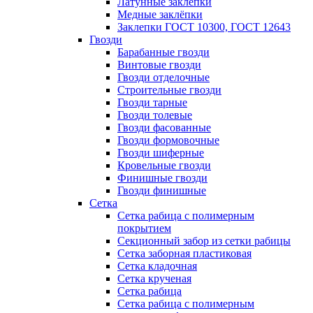
Латунные заклепки
Медные заклёпки
Заклепки ГОСТ 10300, ГОСТ 12643
Гвозди
Барабанные гвозди
Винтовые гвозди
Гвозди отделочные
Строительные гвозди
Гвозди тарные
Гвозди толевые
Гвозди фасованные
Гвозди формовочные
Гвозди шиферные
Кровельные гвозди
Финишные гвозди
Гвозди финишные
Сетка
Сетка рабица с полимерным
покрытием
Секционный забор из сетки рабицы
Сетка заборная пластиковая
Сетка кладочная
Сетка крученая
Сетка рабица
Сетка рабица с полимерным