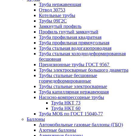
Труба нержавеющая
Отвод 30753
Котельные трубы
Трубы 09Г2С
Замкнутый профиль
Профиль гнутый замкнутый
Труба профильная квадратная
Труба профильная прямоугольная
Труба стальная водогазопроводная
Труба стальная холоднодеформированная
бесшовная
Прецизионные трубы ГОСТ 9567
Трубы электросварные большого диаметра
Трубы стальные бесшовные
горячедеформированные
Трубы стальные электросварные
Труба капиллярная нержавеющая
Насосно-компрессорные трубы
Труба НКТ 73
Труба НКТ 60
Труба МОБ по ГОСТ 15040-77
Баллоны
Автомобильные газовые баллоны (ГБО)
Азотные баллоны
Аммиачные баллоны